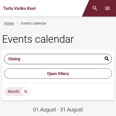
Tartu Variku Kool
Otsing
Open/
Breadcrumb
Home
Events calendar
Events calendar
Otsing
Open filters
Month
01.August - 31.August