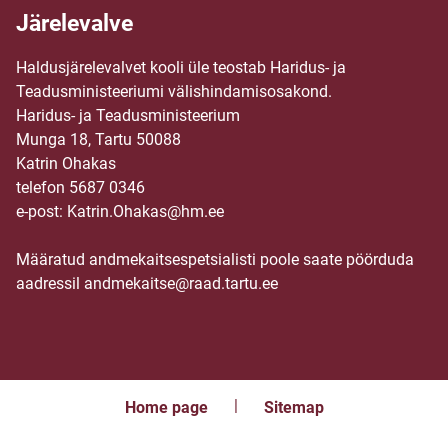
Järelevalve
Haldusjärelevalvet kooli üle teostab Haridus- ja
Teadusministeeriumi välishindamisosakond.
Haridus- ja Teadusministeerium
Munga 18, Tartu 50088
Katrin Ohakas
telefon 5687 0346
e-post: Katrin.Ohakas@hm.ee
Määratud andmekaitsespetsialisti poole saate pöörduda
aadressil andmekaitse@raad.tartu.ee
Home page
Sitemap