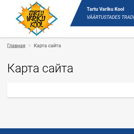
Tartu Variku Kool
VÄÄRTUSTADES TRAD
Строка
Главная
Карта сайта
навигации
Карта сайта