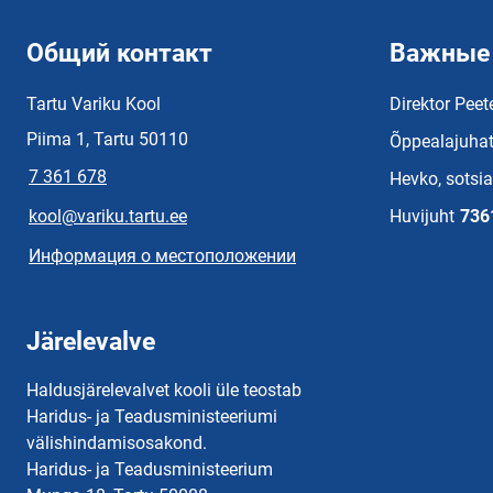
Общий контакт
Важные
Tartu Variku Kool
Direktor Peet
Piima 1, Tartu 50110
Õppealajuhat
7 361 678
Hevko, sotsi
kool@variku.tartu.ee
Huvijuht
736
Информация о местоположении
Järelevalve
Haldusjärelevalvet kooli üle teostab
Haridus- ja Teadusministeeriumi
välishindamisosakond.
Haridus- ja Teadusministeerium