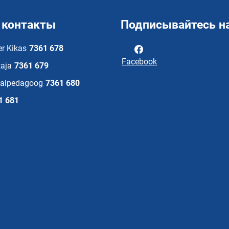
 контакты
Подписывайтесь на
er Kikas
7361 678
Facebook
aja
7361 679
aalpedagoog
7361 680
1 681