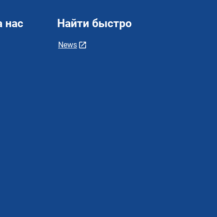
 нас
Найти быстро
News